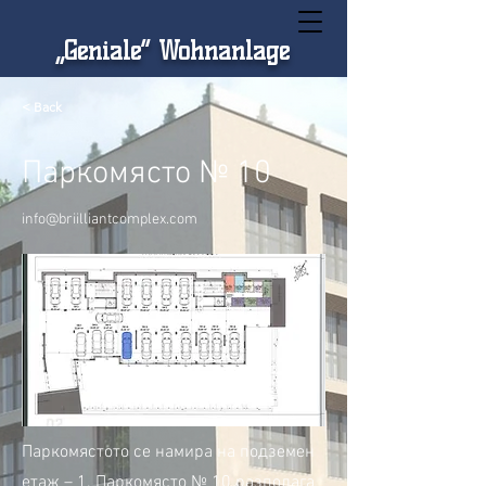
„Geniale“ Wohnanlage
< Back
Паркомясто № 10
info@briilliantcomplex.com
Паркомястото се намира на подземен
етаж – 1. Паркомясто № 10 разполага