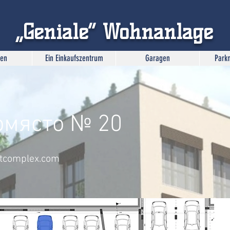
„Geniale“ Wohnanlage
en
Ein Einkaufszentrum
Garagen
Park
омясто № 20
ntcomplex.com