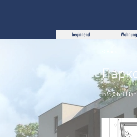
beginnend
Wohnung
< Back
Парк
info@briillia