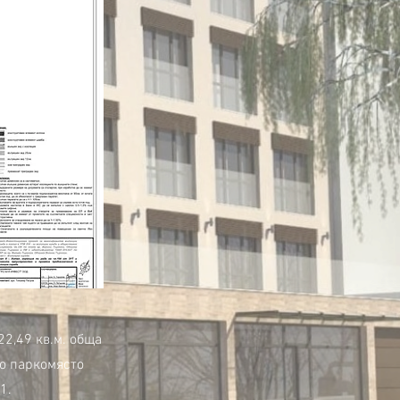
2,49 кв.м. обща
но паркомясто
1.