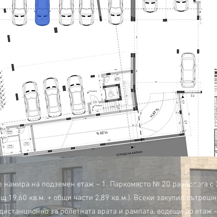
 намира на подземен етаж – 1. Паркомясто № 20 разполага с 2
щ 19,60 кв.м. + общи части 2,89 кв.м.). Всеки закупил вътреш
дистанционно за ролетната врата и рампата, водещи до етаж -