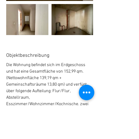
Objektbeschreibung
Die Wohnung befindet sich im Erdgeschoss 
und hat eine Gesamtfläche von 152,99 qm. 
(Nettowohnfläche 139,19 qm + 
Gemeinschaftsräume 13,80 qm) und verfügt 
über folgende Aufteilung: Flur/Flur, 
Abstellraum, 
Esszimmer/Wohnzimmer/Kochnische, zwei 
Schlafzimmer, Badezimmer mit WC, WC mit 
Nasszelle und Loggia. Die Wohnung verfügt 
über gepanzerte Eingangstüren, 
Sechskammer-PVC-Tischlerei aus goldener 
Eiche, äußere Wärmedämmung und eine 