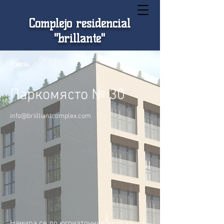
Complejo residencial
"brillante"
< Atrás
Паркомясто № 30
info@briilliantcomplex.com
Намира се до югоизточния вход за