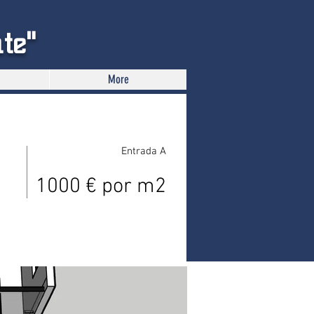
te"
More
Entrada A
1000 € por m2