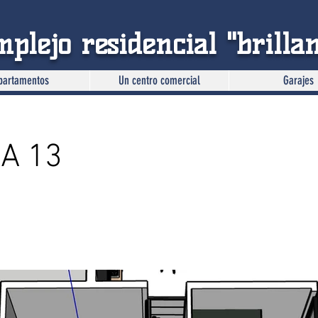
plejo residencial "brillan
partamentos
Un centro comercial
Garajes
A 13