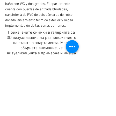
baño con WC y dos gradas. El apartamento 
cuenta con puertas de entrada blindadas, 
carpintería de PVC de seis cámaras de roble 
dorado, aislamiento térmico exterior y lujosa 
implementación de las zonas comunes.
Прикачените снимки в галерията са
3D визуализация на разположението
на стаите в апартамента. Моля
обърнете внимание, че
визуализацията е примерна и има за
цел да придобиете представа за
стаите не само от скицата.
Detalles del apartamento
Acceso
Entrada C
Cuadrados.
101.57
METRO
Habitaciones
2
Piso
1
Persona de contacto