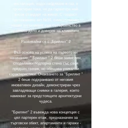
инсталация, водоснабдяване и газ, е
проектиран така, че да гарантира най-
висок стандарт на живот. С гордост
притежаваме акт №16, символизиращ
нашия ангажимент към съвършенство в
правното дело и доверие на клиентите.
Развивайки се с „Брилянт“ 2
Въз основа на успеха на първото ни
начинание, " Брилянт " 2 беше замислен,
споделяйки подпорна стена със своя
предшественик, но обещава уникални
характеристики. Очакването за "Брилянт "
2 беше подхранвано от неговия
иновативен дизайн, демонстриран чрез
завладяващи снимки в галерия, които
намекват за предстоящите архитектурни
чудеса.
"Брилянт" 2 въвежда нова концепция с
цял партерен етаж, предназначен за
търговски обект, апартаменти и гаражи -