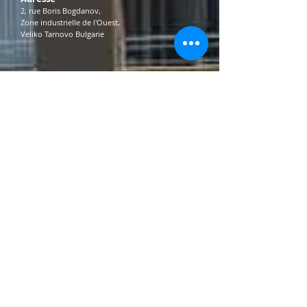
2, rue Boris Bogdanov,
Zone industrielle de l'Ouest,
Veliko Tarnovo Bulgarie
Pour parler avec un
représentant,
veuillez nous appeler ou nous
écrire un e-mail.