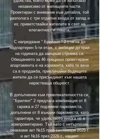
удобства, които може да се използват
независимо от жилищните части.
Проектиран с внимание към детайла, той
разполага с три отделни входа от запад и
юг, приветствайки жителите в свят на
елегантност и лекота.
С напредване " Брилянт " 2 стигна до
надпартерен 5-ти етаж, с амбиции до края
на годината да завърши строежа си.
Обещанието за 46 прецизно проектирани
апартамента е на хоризонта, като те вече
са в продажба, привличайки бъдещите
жители да се присъединят към нашата
нарастваща общност.
В допълнение към привлекателността си,
"Брилянт" 2 предлага комбинация от 8
гаража и 27 подземни паркоместа,
допълнени от 8 външни паркоместа, като
гарантира, че удобството никога не е
компрометирано. Тъй като с нетърпение
очакваме акт №15 през септември 2025 г.
и акт №16 през 2026 г., нашият