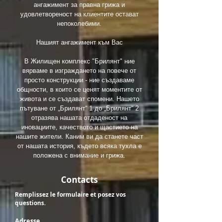
ангажимент за правна грижа и
удовлетвореност на клиентите остават
непоколебими.
Нашият ангажимент към Вас
В Жилищен комплекс "Брилянт" ние
вярваме в изграждането на повече от
просто конструкции - ние създаваме
общности, в които се ценят моментите от
живота и се създават спомени. Нашето
пътуване от „Брилянт“ 1 до „Брилянт“ 2
отразява нашата отдаденост на
иновациите, качеството и щастието на
нашите жители. Каним ви да станете част
от нашата история, където всяка тухла е
положена с внимание и грижа.
Contacts
Remplissez le formulaire et posez vos
questions.
Adresse