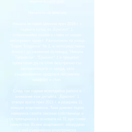
наречете свой дом.
Началото на блясъка
Нашата история започна през 2018 г. с
първата копка на „Брилянт“ 1,
отбелязвайки първата глава от нашия
амбициозен проект. Разположен на улица
"Борис Богданов" № 2, в непосредствена
близост до оживения булевард "Никола
Габровски", "Брилянт" 1 е прецизно
проектиран да се слее безупречно със
заобикалящата го среда, като
същевременно предлага несравним
комфорт и стил.
След три години всеотдайна работа и
внимание към детайла, „Брилянт“ 1
отвори врати през 2021 г. и разкрива 31
изящни апартамента. Тези домове бързо
намериха своите законни собственици и
се превърнаха в основата на 31 щастливи
семейства. Всеки апартамент, оборудван
с най-съвременна електрическа