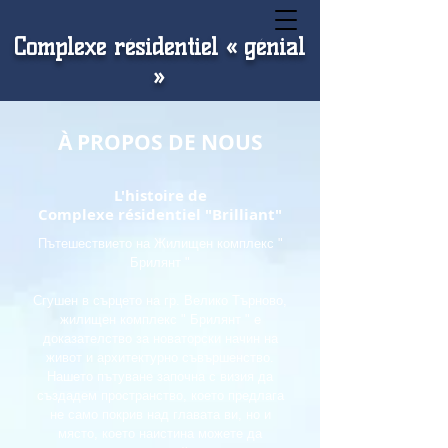
Complexe résidentiel « génial
»
À PROPOS DE NOUS
L'histoire de
Complexe résidentiel "Brilliant"
Пътешествието на Жилищен комплекс "
Брилянт "
Сгушен в сърцето на гр. Велико Търново,
жилищен комплекс " Брилянт " е
доказателство за новаторски начин на
живот и архитектурно съвършенство.
Нашето пътуване започна с визия да
създадем пространство, което предлага
не само покрив над главата ви, но и
място, което наистина можете да