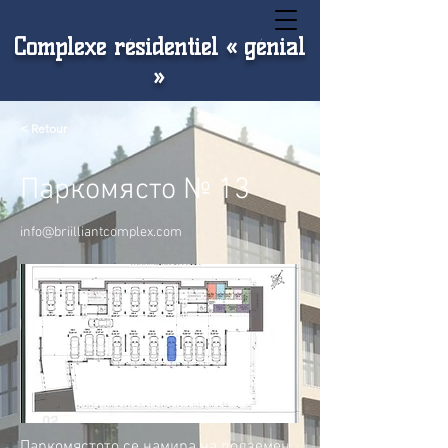
Complexe résidentiel « génial
»
< Retour
Паркомясто № 13
info@briilliantcomplex.com
Паркомястото се намира на подземен