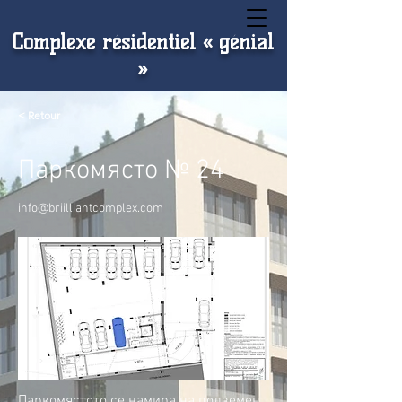
Complexe résidentiel « génial
»
< Retour
Паркомясто № 24
info@briilliantcomplex.com
Паркомястото се намира на подземен