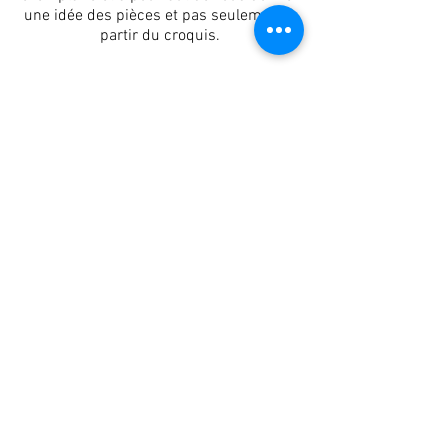
une idée des pièces et pas seulement à
partir du croquis.
Détails de l'appartement
Se
Entrée B
Carré. M.
97.08
connecter
Pièces
3
Sol
3
Personne de contact
Ivan Karadjov
+359 89 5758779
info@brilliantcomplex.com
Localisation de la propriété