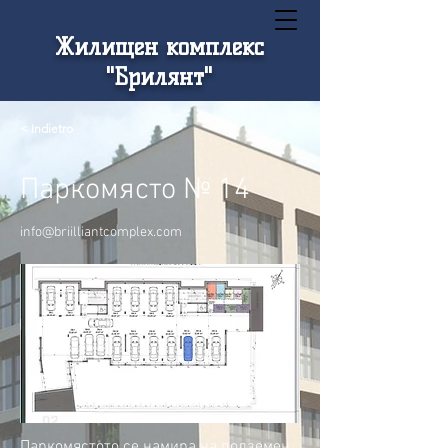
Жилищен комплекс
"Брилянт"
< Indietro
Паркомясто № 14
info@briilliantcomplex.com
Паркомястото се намира на подземен