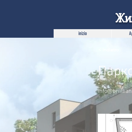
Жи
inizio
A
< Indietro
Парк
info@briillia