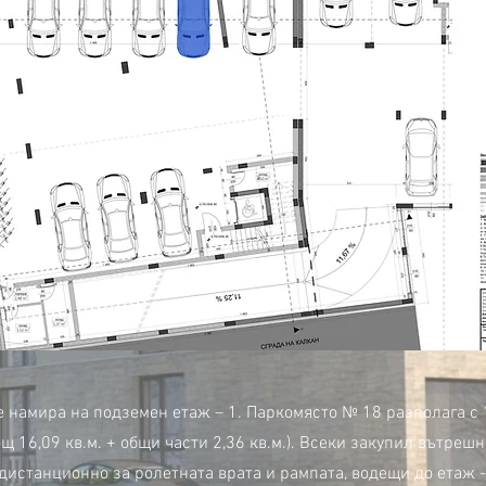
 намира на подземен етаж – 1. Паркомясто № 18 разполага с 1
щ 16,09 кв.м. + общи части 2,36 кв.м.). Всеки закупил вътреш
дистанционно за ролетната врата и рампата, водещи до етаж -