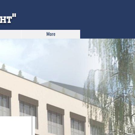
нт"
More