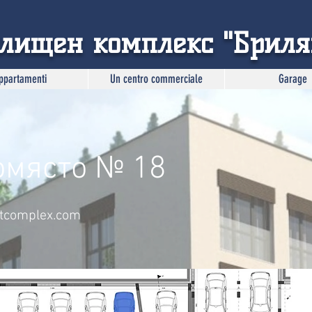
лищен комплекс "Бриля
ppartamenti
Un centro commerciale
Garage
омясто № 18
ntcomplex.com