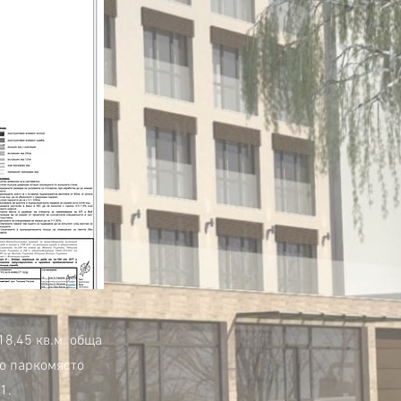
8,45 кв.м. обща
но паркомясто
1.