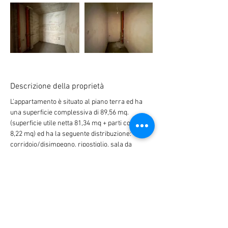
Descrizione della proprietà
L'appartamento è situato al piano terra ed ha 
una superficie complessiva di 89,56 mq. 
(superficie utile netta 81,34 mq + parti comuni 
8,22 mq) ed ha la seguente distribuzione: 
corridoio/disimpegno, ripostiglio, sala da 
pranzo/soggiorno/angolo cottura, camera da 
letto, bagno con wc, wc e loggia. 
L'appartamento dispone di porte d'ingresso 
blindate, infissi in PVC a sei camere-rovere 
dorato, isolamento termico esterno e lussuosa 
realizzazione delle aree comuni.
Le foto allegate nella gallery sono una