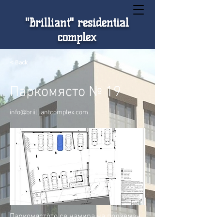
"Brilliant" residential
complex
< Back
Паркомясто № 19
info@briilliantcomplex.com
Паркомястото се намира на подземен